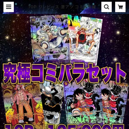
10P ワンピース 激アツ コミパラ確定
セットオリパ | オリパ ブラザーズ オ
リパ専門店 (ポケカ、ワンピース、遊戯
王、ヴァイス、ドラゴンボール)