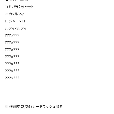
コミパラ2枚セット
ニカ×ルフィ
ロジャー×ロー
ルフィ×ルフィ
???×???
???×???
???×???
???×???
???×???
???×???
???×???
※作成時（2/24)カードラッシュ参考