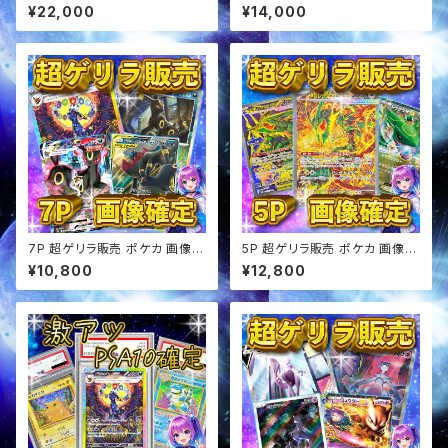
BOX&アド確定 オリパ
ス 超アド確定 オリパ
¥22,000
¥14,000
7P 超ゲリラ販売 ポケカ 画像確
5P 超ゲリラ販売 ポケカ 画像確
定 オリパ
定 オリパ
¥10,800
¥12,800