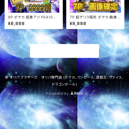
9P ポケカ 超激アツ PSA10確
7P 超ゲリラ販売 ポケカ 画像確
定 オリパ
定 オリパ
¥8,888
¥8,888
商品一覧に戻る
© オリパ ブラザーズ オリパ専門店 (ポケカ、ワンピース、遊戯王、ヴァイス、
ドラゴンボール)
Powered by