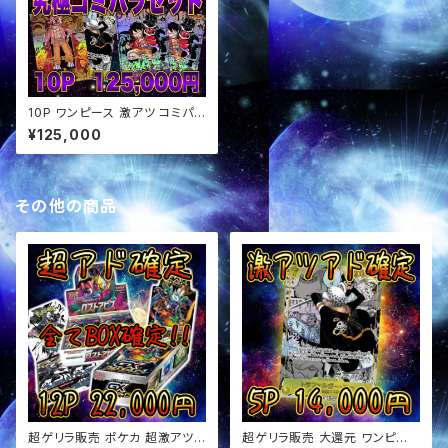
10P ワンピース 激アツ コミパラ
確定 セットオリパ
¥125,000
その他の商品
超ゲリラ販売 ポケカ 超激アツ
超ゲリラ販売 大還元 ワンピー