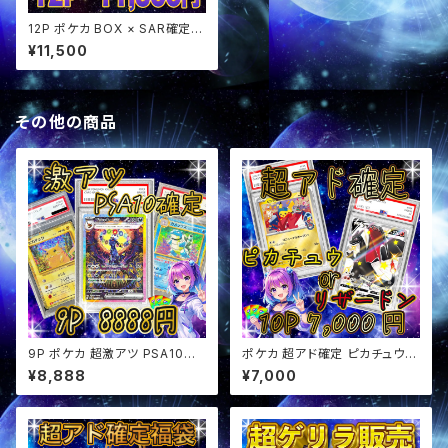
12P ポケカ BOX × SAR確定
セットパック オリパ
¥11,500
その他の商品
9P ポケカ 超激アツ PSA10確
ポケカ 超アド確定 ピカチュウor
定 オリパ
リザードン確定 オリパ
¥8,888
¥7,000