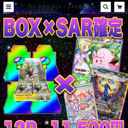
12P ポケカ BOX × SAR確定 セット
パック オリパ | オリパ ブラザーズ
オリパ専門店 (ポケカ、ワンピース、遊
戯王、ヴァイス、ドラゴンボール)