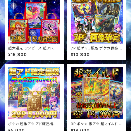
超大還元 ワンピース 超アド確
7P 超ゲリラ販売 ポケカ 画像確
定福袋 オリパ
定 オリパ
¥15,800
¥10,800
ポケカ 超激アツ アド確定福袋
9P ポケカ 激アツ 超マイルド オ
オリパ
リパ
¥5,000
¥19,000