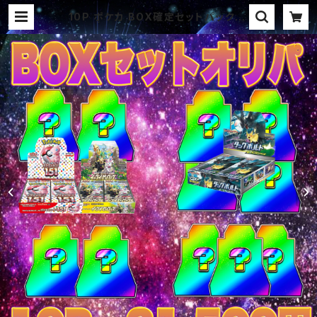
10P ポケカ BOX確定セットパック オ
リパ | オリパ ブラザーズ オリパ専
門店 (ポケカ、ワンピース、遊戯王、ヴ
ァイス、ドラゴンボール)