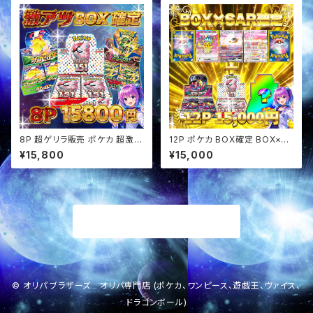
8P 超ゲリラ販売 ポケカ 超激ア
12P ポケカ BOX確定 BOX×SA
ツ BOX確定 オリパ
Rセットオリパ
¥15,800
¥15,000
商品一覧に戻る
© オリパ ブラザーズ オリパ専門店 (ポケカ、ワンピース、遊戯王、ヴァイス、
ドラゴンボール)