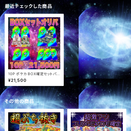
最近チェックした商品
10P ポケカ BOX確定セットパッ
ク オリパ
¥21,500
その他の商品