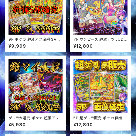
9P ポケカ 超激アツ 新弾SAR
7P ワンピース 超激アツ JUDG
確定 ぶち抜き オリパ
Eプロモ確定 オリパ
¥9,999
¥12,800
ゲリラ大還元 ポケカ 超激アツ
5P 超ゲリラ販売 ポケカ 画像確
超マイルド オリパ
定 オリパ
¥5,980
¥12,800