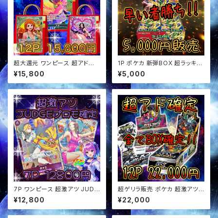
超大還元 ワンピース 超アド確
1P ポケカ 新弾BOX 超ラッキー
定福袋 オリパ
ゲリラ オリパ
¥15,800
¥5,000
7P ワンピース 超激アツ JUDG
超ゲリラ販売 ポケカ 超激アツ
Eプロモ確定 オリパ
BOX&アド確定 オリパ
¥12,800
¥22,000