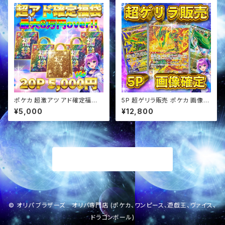
ポケカ 超激アツ アド確定福袋
5P 超ゲリラ販売 ポケカ 画像確
オリパ
定 オリパ
¥5,000
¥12,800
商品一覧に戻る
© オリパ ブラザーズ オリパ専門店 (ポケカ、ワンピース、遊戯王、ヴァイス、
ドラゴンボール)