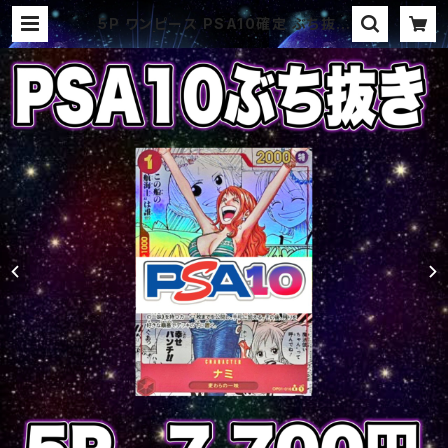
5P ワンピース PSA10確定 ぶち抜き
オリパ | オリパ ブラザーズ オリパ
専門店 (ポケカ、ワンピース、遊戯王、
ヴァイス、ドラゴンボール)