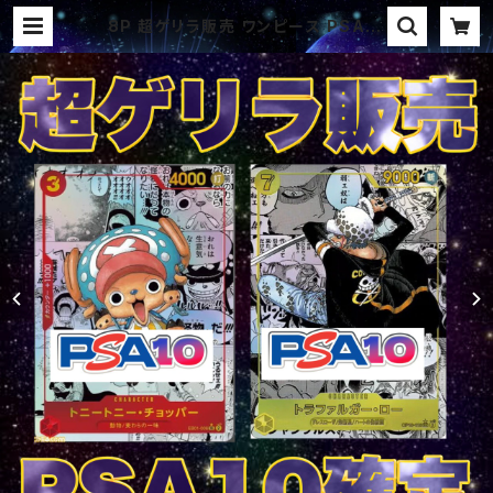
8P 超ゲリラ販売 ワンピース PSA10
確定パック オリパ | オリパ ブラザー
ズ オリパ専門店 (ポケカ、ワンピー
ス、遊戯王、ヴァイス、ドラゴンボール)