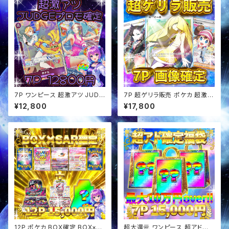
7P ワンピース 超激アツ JUDG
7P 超ゲリラ販売 ポケカ 超激ア
Eプロモ確定 オリパ
ツ 画像確定 オリパ
¥12,800
¥17,800
12P ポケカ BOX確定 BOX×SA
超大還元 ワンピース 超アド確