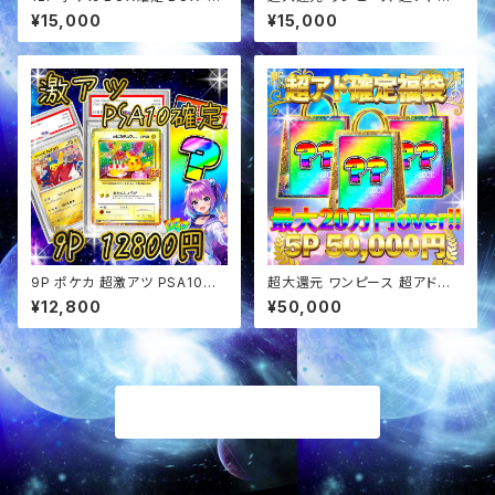
Rセットオリパ
定福袋 オリパ
¥15,000
¥15,000
9P ポケカ 超激アツ PSA10確
超大還元 ワンピース 超アド確
定 オリパ
定福袋 オリパ
¥12,800
¥50,000
商品一覧に戻る