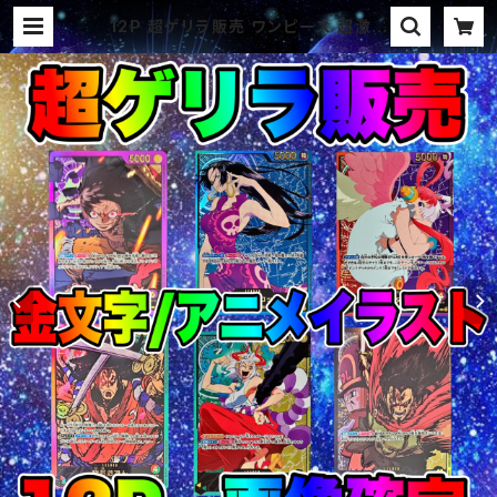
12P 超ゲリラ販売 ワンピース 超激ア
ツ 新弾画像確定パック オリパ | オリ
パ ブラザーズ オリパ専門店 (ポケ
カ、ワンピース、遊戯王、ヴァイス、ドラ
ゴンボール)