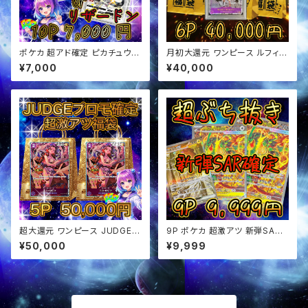
ポケカ 超アド確定 ピカチュウor
月初大還元 ワンピース ルフィ確
リザードン確定 オリパ
定 超アド確定福袋 オリパ
¥7,000
¥40,000
超大還元 ワンピース JUDGE確
9P ポケカ 超激アツ 新弾SAR
定 超アド確定福袋 オリパ
確定 ぶち抜き オリパ
¥50,000
¥9,999