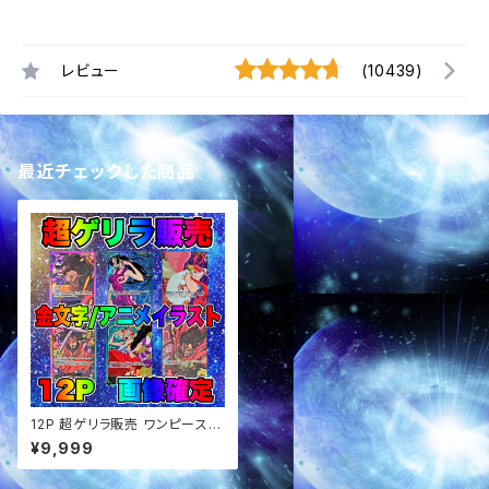
レビュー
(10439)
最近チェックした商品
12P 超ゲリラ販売 ワンピース
超激アツ 新弾画像確定パック
¥9,999
オリパ