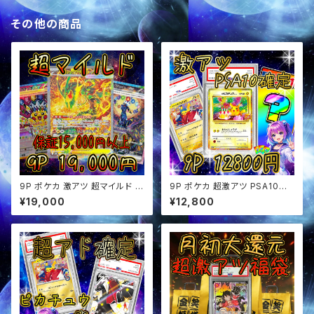
その他の商品
9P ポケカ 激アツ 超マイルド オ
9P ポケカ 超激アツ PSA10確
リパ
定 オリパ
¥19,000
¥12,800