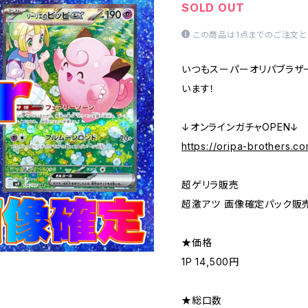
SOLD OUT
この商品は1点までのご注文と
いつもスーパーオリパブラザ
います！
↓オンラインガチャOPEN↓
https://oripa-brothers.c
超ゲリラ販売
超激アツ 画像確定パック販売
★価格
1P 14,500円
★総口数