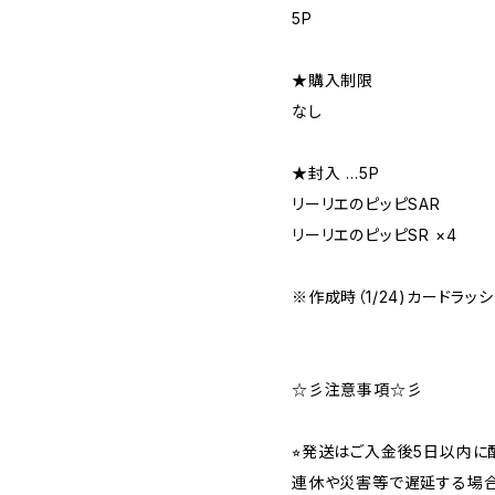
5P
★購入制限
なし
★封入 …5P
リーリエのピッピSAR
リーリエのピッピSR ×4
※作成時（1/24)カードラッ
☆彡注意事項☆彡
⭐︎発送はご入金後5日以内
連休や災害等で遅延する場合