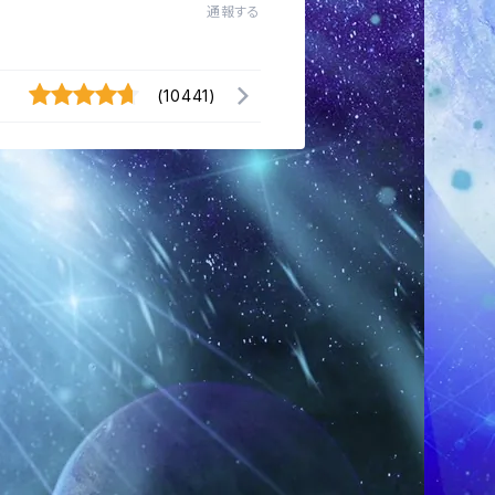
通報する
(10441)