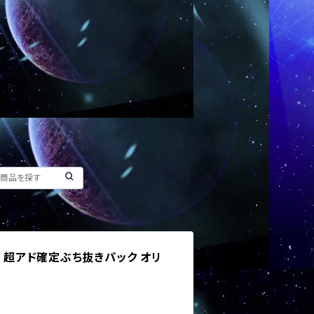
カ 超アド確定ぶち抜きパック オリ