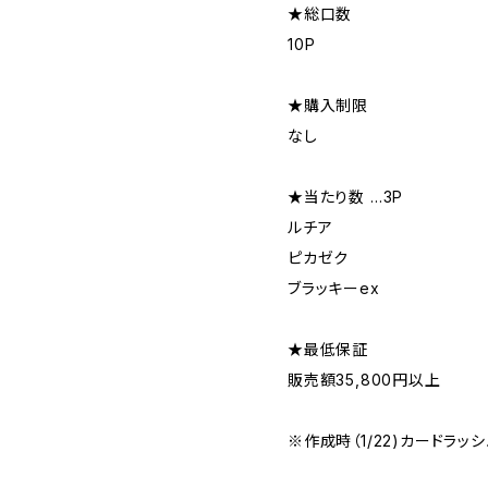
★総口数
10P
★購入制限
なし
★当たり数 …3P
ルチア
ピカゼク
ブラッキーex
★最低保証
販売額35,800円以上
※作成時（1/22)カードラッ