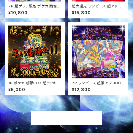
7P 超ゲリラ販売 ポケカ 画像確
超大還元 ワンピース 超アド確
定 オリパ
定福袋 オリパ
¥10,800
¥15,800
1P ポケカ 新弾BOX 超ラッキー
7P ワンピース 超激アツ JUDG
ゲリラ オリパ
Eプロモ確定 オリパ
¥5,000
¥12,800
商品一覧に戻る