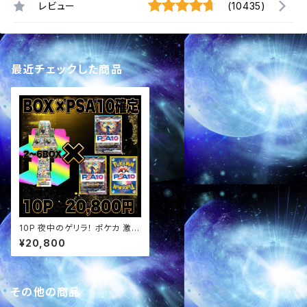
レビュー
(10435)
最近チェックした商品
10P 夜中のゲリラ！ ポケカ 激ア
ツ BOX × PSA10確定 セットパ
¥20,800
ック オリパ
その他の商品