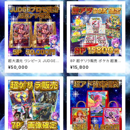
超大還元 ワンピース JUDGE確
8P 超ゲリラ販売 ポケカ 超激ア
定 超アド確定福袋 オリパ
ツ BOX確定 オリパ
¥50,000
¥15,800