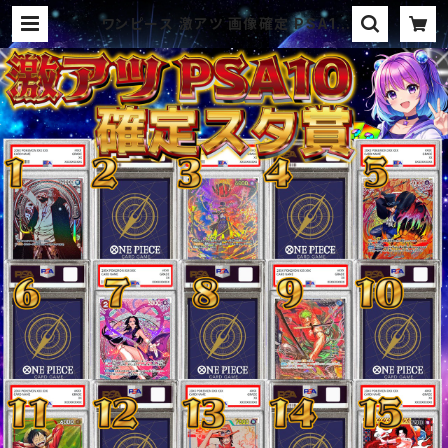
ワンピース 激アツ 画像確定 PSA10
確定 スタ賞パック オリパ | オリパ ブ
ラザーズ オリパ専門店 (ポケカ、ワ
ンピース、遊戯王、ヴァイス、ドラゴン
ボール)