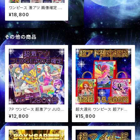
ワンピース 激アツ 画像確定 PS
A10確定 スタ賞パック オリパ
¥18,800
その他の商品
7P ワンピース 超激アツ JUDG
超大還元 ワンピース 超アド確
Eプロモ確定 オリパ
定福袋 オリパ
¥12,800
¥15,800