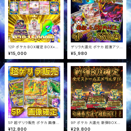
12P ポケカ BOX確定 BOX×SA
ゲリラ大還元 ポケカ 超激アツ
Rセットオリパ
超マイルド オリパ
¥15,000
¥5,980
5P 超ゲリラ販売 ポケカ 画像確
9P ポケカ 大還元 新弾BOX確
定 オリパ
定 オリパ
¥12,800
¥29,800