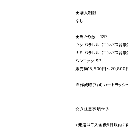
★購入制限
なし
★当たり数 …12P
ウタ パラレル （コンパス背景
ナミ パラレル （コンパス背景
ハンコック SP
販売額15,800円〜29,800
※作成時(7/4)カートラッシ
☆彡注意事項☆彡
⭐︎発送はご入金後5日以内