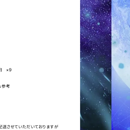
）
）
円 ×9
ュ参考
に配送させていただいておりますが