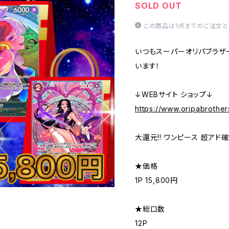
SOLD OUT
この商品は1点までのご注文と
いつもスーパーオリパブラザ
います！
↓WEBサイト ショップ↓
https://www.oripabrother
大還元!! ワンピース 超アド
★価格
1P 15,800円
★総口数
12P