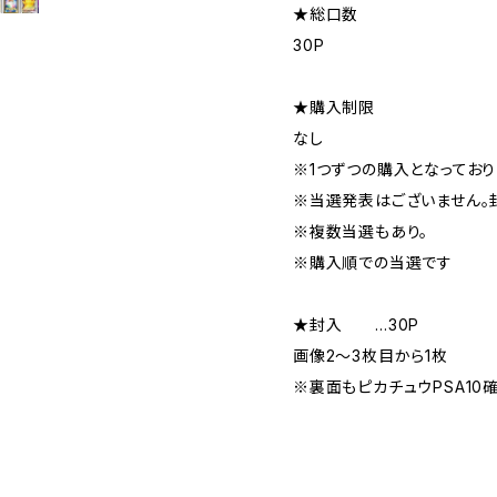
★総口数
30P
★購入制限
なし
※1つずつの購入となっており
※当選発表はございません。
※複数当選もあり。
※購入順での当選です
★封入 …30P
画像2～3枚目から1枚
※裏面もピカチュウPSA10