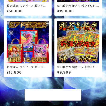
超大還元 ワンピース 超アド確
9P ポケカ 激アツ 超マイルド オ
定福袋 オリパ
リパ
¥50,000
¥19,000
超大還元 ワンピース 超アド確
9P ポケカ 超激アツ 新弾SAR
定福袋 オリパ
確定 ぶち抜き オリパ
¥15,800
¥9,999
商品一覧に戻る