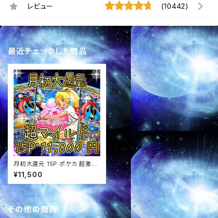
レビュー
(10442)
最近チェックした商品
月初大還元 15P ポケカ 超激ア
ツ 超マイルド オリパ
¥11,500
その他の商品