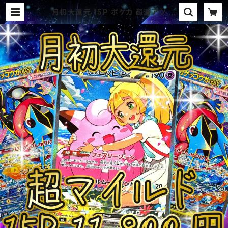
月初大還元 15P ポケカ 超激アツ 超
マイルド オリパ | オリパ ブラザー
ズ オリパ専門店 (ポケカ、ワンピー
ス、遊戯王、ヴァイス、ドラゴンボール)