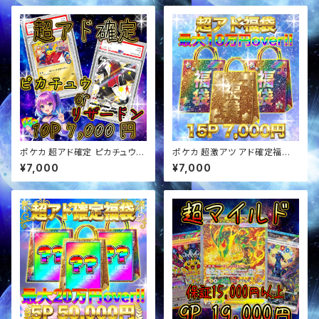
ポケカ 超アド確定 ピカチュウor
ポケカ 超激アツ アド確定福袋
リザードン確定 オリパ
オリパ
¥7,000
¥7,000