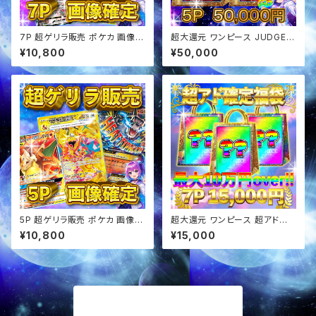
7P 超ゲリラ販売 ポケカ 画像確
超大還元 ワンピース JUDGE確
定 オリパ
定 超アド確定福袋 オリパ
¥10,800
¥50,000
5P 超ゲリラ販売 ポケカ 画像確
超大還元 ワンピース 超アド確
定 オリパ
定福袋 オリパ
¥10,800
¥15,000
商品一覧に戻る