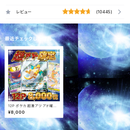
レビュー
(10445)
最近チェックした商品
12P ポケカ 超激アツ アド確定
オリパ
¥8,000