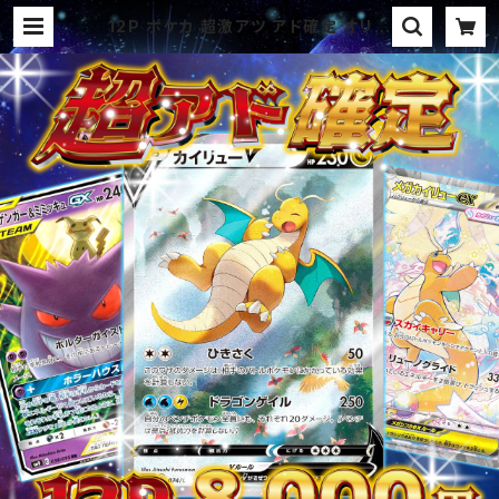
12P ポケカ 超激アツ アド確定 オリパ
| オリパ ブラザーズ オリパ専門店
(ポケカ、ワンピース、遊戯王、ヴァイ
ス、ドラゴンボール)