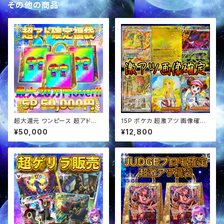
その他の商品
超大還元 ワンピース 超アド確
15P ポケカ 超激アツ 画像確定
定福袋 オリパ
オリパ
¥50,000
¥12,800