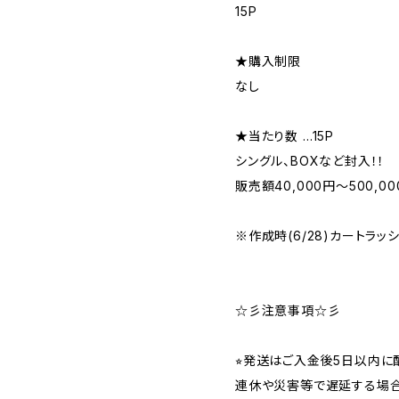
15P
★購入制限
なし
★当たり数 …15P
シングル、BOXなど封入！！
販売額40,000円〜500,00
※作成時(6/28)カートラッ
☆彡注意事項☆彡
⭐︎発送はご入金後5日以内
連休や災害等で遅延する場合