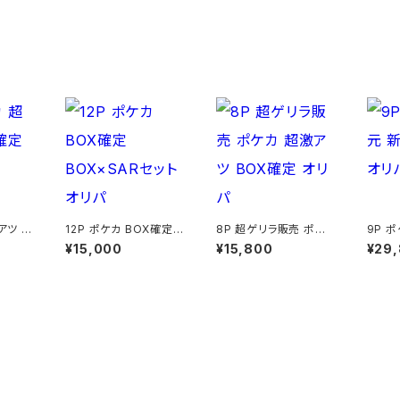
アツ 画
12P ポケカ BOX確定
8P 超ゲリラ販売 ポケ
9P 
BOX×SARセットオリパ
カ 超激アツ BOX確定
BOX
¥15,000
¥15,800
¥29
オリパ
商品一覧に戻る