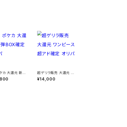
ポケカ 大還元 新弾
超ゲリラ販売 大還元 ワ
確定 オリパ
ンピース 超アド確定 オ
,800
¥14,000
リパ