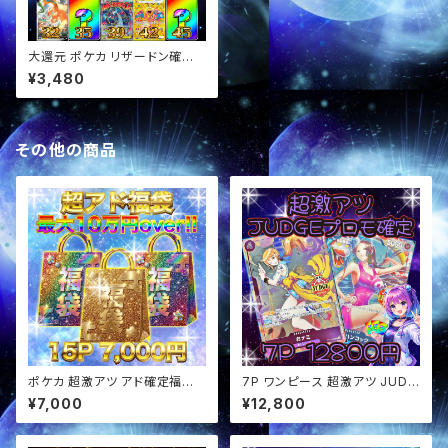
大還元 ポケカ リザードン確定
スタ賞 オリパ
¥3,480
その他の商品
ポケカ 超激アツ アド確定福袋
7P ワンピース 超激アツ JUDG
オリパ
Eプロモ確定 オリパ
¥7,000
¥12,800