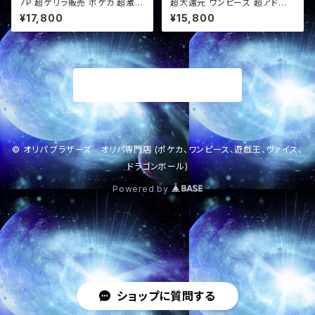
7P 超ゲリラ販売 ポケカ 超激ア
超大還元 ワンピース 超アド確
ツ 画像確定 オリパ
定福袋 オリパ
¥17,800
¥15,800
商品一覧に戻る
© オリパ ブラザーズ オリパ専門店 (ポケカ、ワンピース、遊戯王、ヴァイス、
ドラゴンボール)
Powered by
ショップに質問する