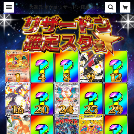
大還元 ポケカ リザードン確定 スタ賞
オリパ | オリパ ブラザーズ オリパ
専門店 (ポケカ、ワンピース、遊戯王、
ヴァイス、ドラゴンボール)