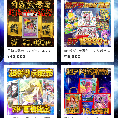
月初大還元 ワンピース ルフィ確
8P 超ゲリラ販売 ポケカ 超激ア
定 超アド確定福袋 オリパ
ツ BOX確定 オリパ
¥40,000
¥15,800