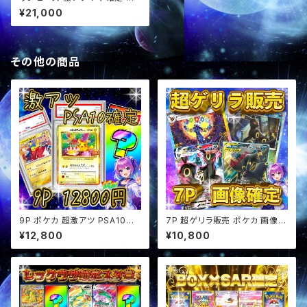
像確定 スタ賞パック オリパ
¥21,000
その他の商品
9P ポケカ 超激アツ PSA10確
7P 超ゲリラ販売 ポケカ 画像確
定 オリパ
定 オリパ
¥12,800
¥10,800