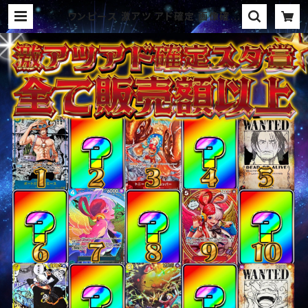
ワンピース 激アツ アド確定 画像確定
スタ賞パック オリパ | オリパ ブラザ
ーズ オリパ専門店 (ポケカ、ワンピ
ース、遊戯王、ヴァイス、ドラゴンボー
ル)