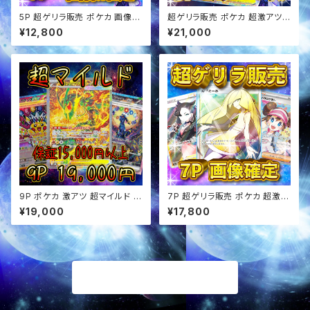
5P 超ゲリラ販売 ポケカ 画像確
超ゲリラ販売 ポケカ 超激アツ
定 オリパ
アド確定 オリパ
¥12,800
¥21,000
9P ポケカ 激アツ 超マイルド オ
7P 超ゲリラ販売 ポケカ 超激ア
リパ
ツ 画像確定 オリパ
¥19,000
¥17,800
商品一覧に戻る