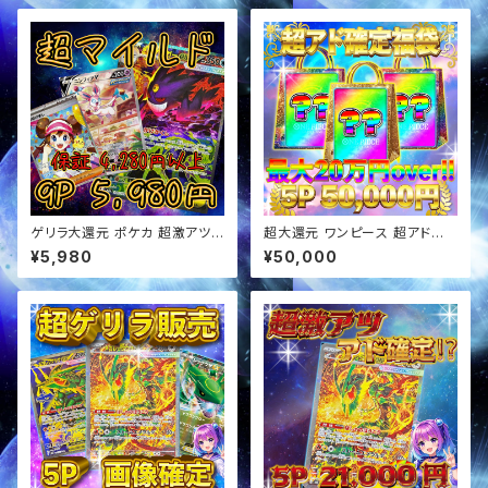
ゲリラ大還元 ポケカ 超激アツ
超大還元 ワンピース 超アド確
超マイルド オリパ
定福袋 オリパ
¥5,980
¥50,000