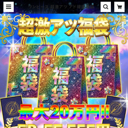
ワンピース 超激アツ アド確定福袋 オ
リパ | オリパ ブラザーズ オリパ専
門店 (ポケカ、ワンピース、遊戯王、ヴ
ァイス、ドラゴンボール)