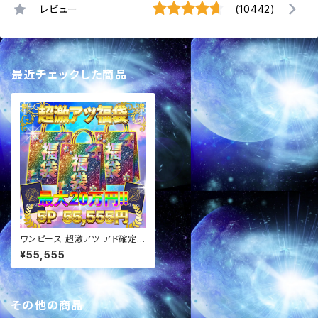
レビュー
(10442)
最近チェックした商品
ワンピース 超激アツ アド確定福
袋 オリパ
¥55,555
その他の商品