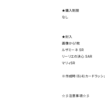
★購入制限
なし
★封入
画像から1枚
ルザミーネ SR
リーリエの決心 SAR
マリィSR
※作成時（6/4)カードラッシ
☆彡注意事項☆彡