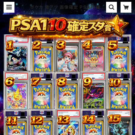
ポケカ 激アツ 画像確定 PSA10確定
スタ賞パック オリパ | オリパ ブラザ
ーズ オリパ専門店 (ポケカ、ワンピ
ース、遊戯王、ヴァイス、ドラゴンボー
ル)