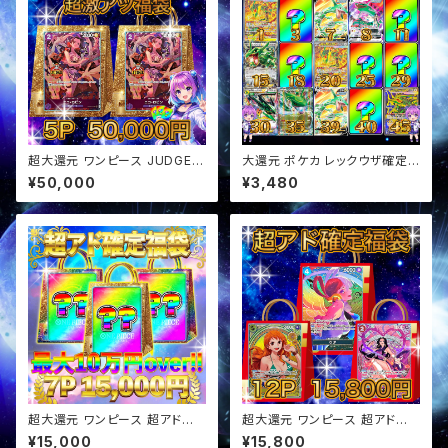
超大還元 ワンピース JUDGE確
大還元 ポケカ レックウザ確定
定 超アド確定福袋 オリパ
スタ賞 オリパ
¥50,000
¥3,480
超大還元 ワンピース 超アド確
超大還元 ワンピース 超アド確
定福袋 オリパ
定福袋 オリパ
¥15,000
¥15,800