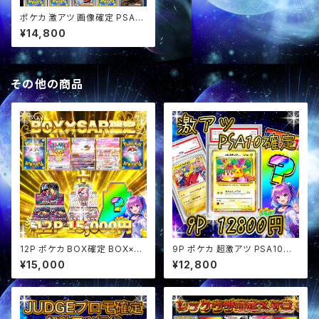
ポケカ 激アツ 画像確定 PSA10
確定 スタ賞パック オリパ
¥14,800
その他の商品
12P ポケカ BOX確定 BOX×SA
9P ポケカ 超激アツ PSA10確
Rセットオリパ
定 オリパ
¥15,000
¥12,800