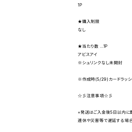
1P
★購入制限
なし
★当たり数 …1P
アビスアイ
※シュリンクなし未開封
※作成時(5/29)カードラッ
☆彡注意事項☆彡
⭐︎発送はご入金後5日以内
連休や災害等で遅延する場合