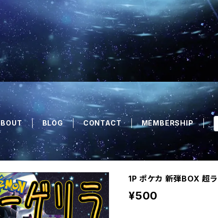
ABOUT
BLOG
CONTACT
MEMBERSHIP
1P ポケカ 新弾BOX 
¥500