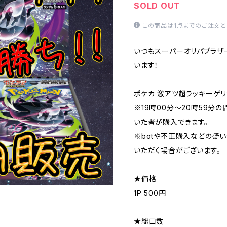
SOLD OUT
この商品は1点までのご注文と
いつもスーパーオリパブラザ
います！
ポケカ 激アツ超ラッキーゲリ
※19時00分〜20時59分
いた者が購入できます。
※botや不正購入などの疑
いただく場合がございます。
★価格
1P 500円
★総口数