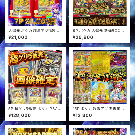
大還元 ポケカ 超激アツ福袋 レ
9P ポケカ 大還元 新弾BOX確
ックウザ確定 オリパ
定 オリパ
¥21,000
¥29,800
5P 超ゲリラ販売 ポケカ PSA1
15P ポケカ 超激アツ 画像確定
0画像確定 オリパ
オリパ
¥128,000
¥12,800