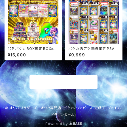
12P ポケカ BOX確定 BOX×SA
ポケカ 激アツ 画像確定 PSA10
Rセットオリパ
確定 スタ賞パック オリパ
¥15,000
¥9,999
商品一覧に戻る
© オリパ ブラザーズ オリパ専門店 (ポケカ、ワンピース、遊戯王、ヴァイス、
ドラゴンボール)
Powered by