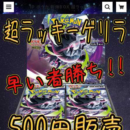
1P ポケカ 新弾BOX 超ラッキーゲリ
ラ オリパ | オリパ ブラザーズ オリ
パ専門店 (ポケカ、ワンピース、遊戯
王、ヴァイス、ドラゴンボール)