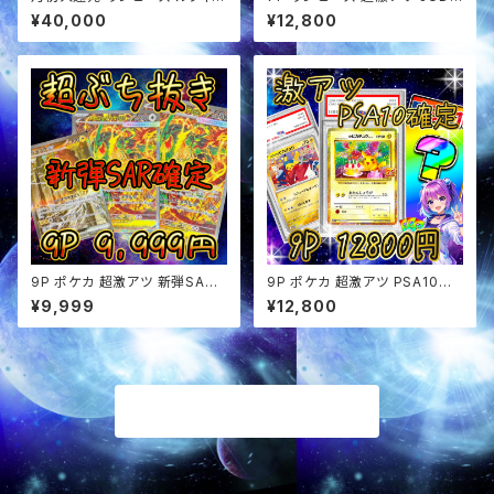
定 超アド確定福袋 オリパ
Eプロモ確定 オリパ
¥40,000
¥12,800
9P ポケカ 超激アツ 新弾SAR
9P ポケカ 超激アツ PSA10確
確定 ぶち抜き オリパ
定 オリパ
¥9,999
¥12,800
商品一覧に戻る