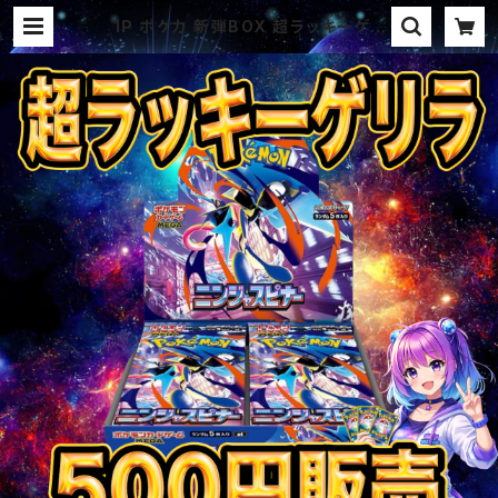
1P ポケカ 新弾BOX 超ラッキーゲリ
ラ | オリパ ブラザーズ オリパ専門
店 (ポケカ、ワンピース、遊戯王、ヴァ
イス、ドラゴンボール)