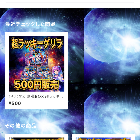
最近チェックした商品
1P ポケカ 新弾BOX 超ラッキー
ゲリラ
¥500
その他の商品