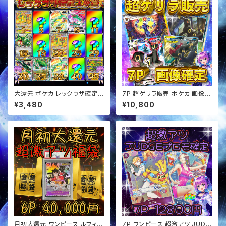
大還元 ポケカ レックウザ確定
7P 超ゲリラ販売 ポケカ 画像確
スタ賞 オリパ
定 オリパ
¥3,480
¥10,800
月初大還元 ワンピース ルフィ確
7P ワンピース 超激アツ JUDG