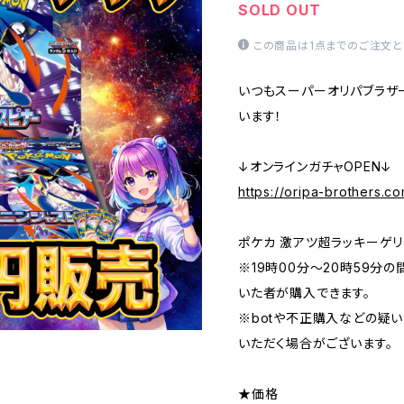
SOLD OUT
この商品は1点までのご注文と
いつもスーパーオリパブラザ
います！
↓オンラインガチャOPEN↓
https://oripa-brothers.c
ポケカ 激アツ超ラッキーゲリ
※19時00分〜20時59分
いた者が購入できます。
※botや不正購入などの疑
いただく場合がございます。
★価格