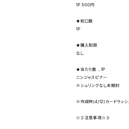
1P 500円
★総口数
1P
★購入制限
なし
★当たり数 …1P
ニンジャスピナー
※シュリンクなし未開封
※作成時(4/12)カードラッ
☆彡注意事項☆彡