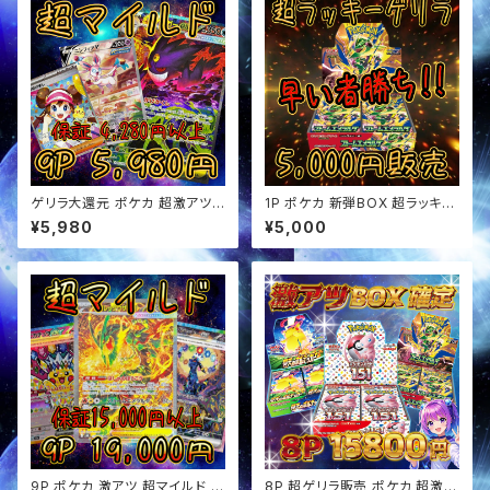
ゲリラ大還元 ポケカ 超激アツ
1P ポケカ 新弾BOX 超ラッキー
超マイルド オリパ
ゲリラ オリパ
¥5,980
¥5,000
9P ポケカ 激アツ 超マイルド オ
8P 超ゲリラ販売 ポケカ 超激ア