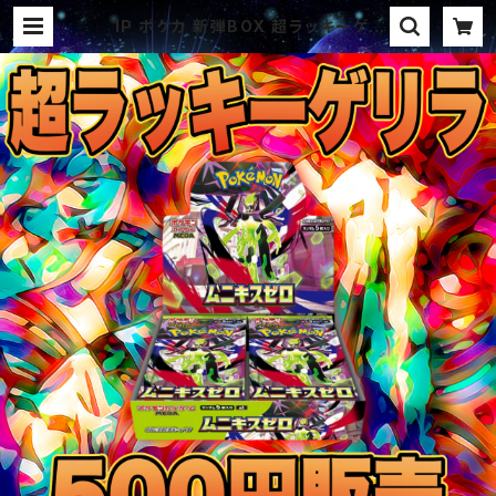
1P ポケカ 新弾BOX 超ラッキーゲリ
ラ オリパ | オリパ ブラザーズ オリ
パ専門店 (ポケカ、ワンピース、遊戯
王、ヴァイス、ドラゴンボール)