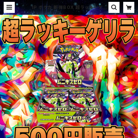
1P ポケカ 新弾BOX 超ラッキーゲリ
ラ オリパ | オリパ ブラザーズ オリ
パ専門店 (ポケカ、ワンピース、遊戯
王、ヴァイス、ドラゴンボール)