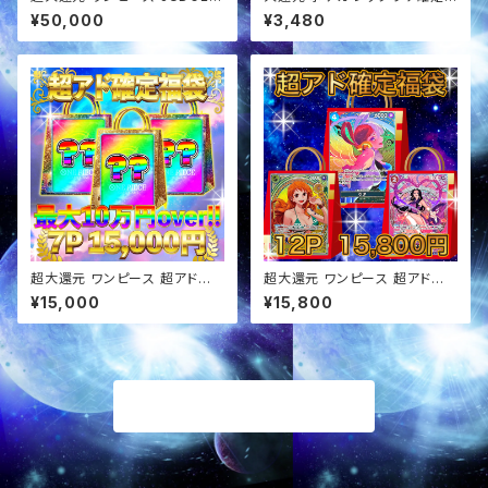
定 超アド確定福袋 オリパ
スタ賞 オリパ
¥50,000
¥3,480
超大還元 ワンピース 超アド確
超大還元 ワンピース 超アド確
定福袋 オリパ
定福袋 オリパ
¥15,000
¥15,800
商品一覧に戻る