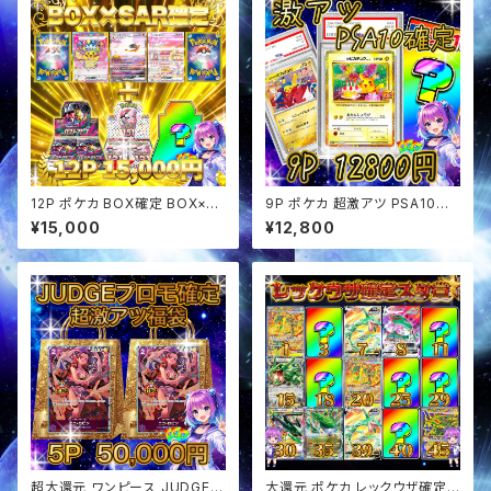
12P ポケカ BOX確定 BOX×SA
9P ポケカ 超激アツ PSA10確
Rセットオリパ
定 オリパ
¥15,000
¥12,800
超大還元 ワンピース JUDGE確
大還元 ポケカ レックウザ確定