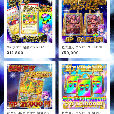
9P ポケカ 超激アツ PSA10確
超大還元 ワンピース JUDGE確
定 オリパ
定 超アド確定福袋 オリパ
¥12,800
¥50,000
超ゲリラ販売 ポケカ 超激アツ
超大還元 ワンピース 超アド確