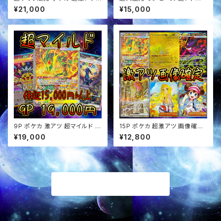
アド確定 オリパ
定福袋 オリパ
¥21,000
¥15,000
9P ポケカ 激アツ 超マイルド オ
15P ポケカ 超激アツ 画像確定
リパ
オリパ
¥19,000
¥12,800
商品一覧に戻る