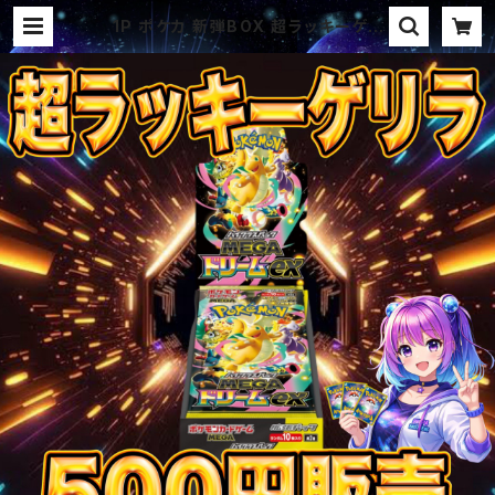
1P ポケカ 新弾BOX 超ラッキーゲリ
ラ オリパ | オリパ ブラザーズ オリ
パ専門店 (ポケカ、ワンピース、遊戯
王、ヴァイス、ドラゴンボール)