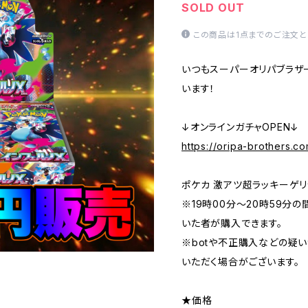
SOLD OUT
この商品は1点までのご注文と
いつもスーパーオリパブラザ
います！
↓オンラインガチャOPEN↓
https://oripa-brothers.c
ポケカ 激アツ超ラッキーゲリ
※19時00分〜20時59分
いた者が購入できます。
※botや不正購入などの疑
いただく場合がございます。
★価格