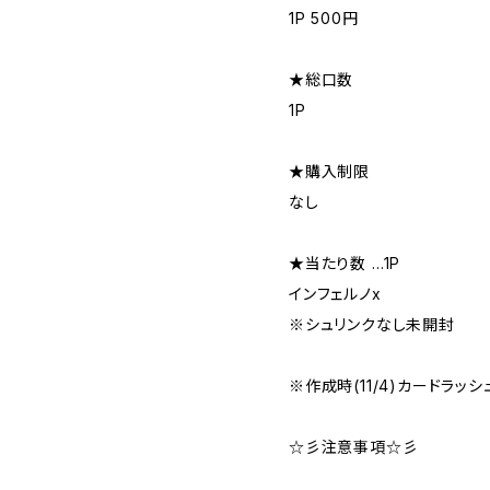
1P 500円
★総口数
1P
★購入制限
なし
★当たり数 …1P
インフェルノx
※シュリンクなし未開封
※作成時(11/4)カードラッ
☆彡注意事項☆彡