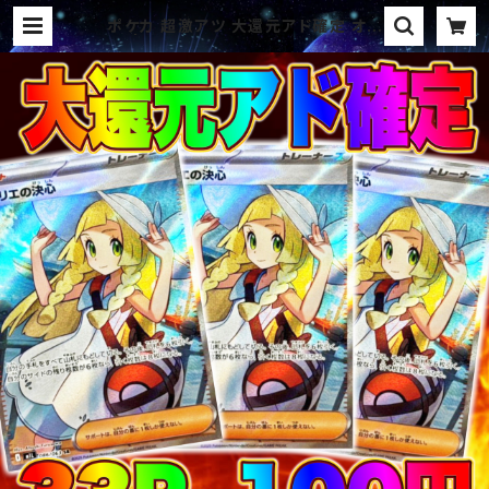
ポケカ 超激アツ 大還元アド確定 オリ
パ | オリパ ブラザーズ オリパ専門
店 (ポケカ、ワンピース、遊戯王、ヴァ
イス、ドラゴンボール)