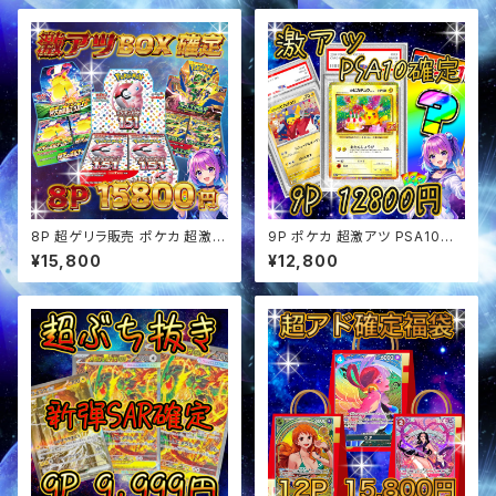
8P 超ゲリラ販売 ポケカ 超激ア
9P ポケカ 超激アツ PSA10確
ツ BOX確定 オリパ
定 オリパ
¥15,800
¥12,800