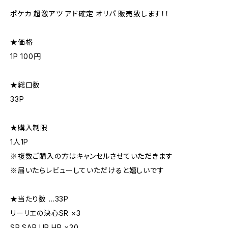
ポケカ 超激アツ アド確定 オリパ 販売致します！！
★価格
1P 100円
★総口数
33P
★購入制限
1人1P
※複数ご購入の方はキャンセルさせていただきます
※届いたらレビューしていただけると嬉しいです
★当たり数 …33P
リーリエの決心SR ×3
SR.SAR.UR.HR ×30