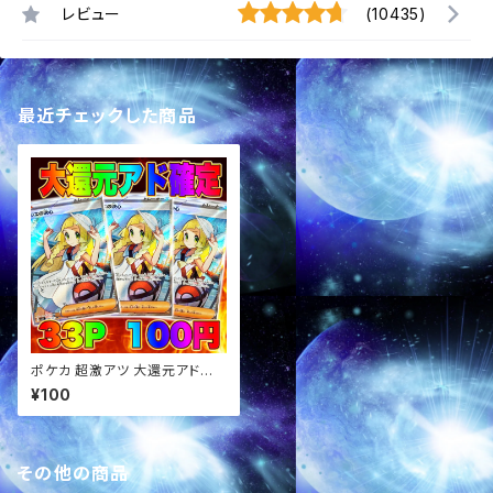
レビュー
(10435)
最近チェックした商品
ポケカ 超激アツ 大還元アド確
定 オリパ
¥100
その他の商品