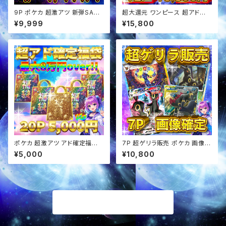
9P ポケカ 超激アツ 新弾SAR
超大還元 ワンピース 超アド確
確定 ぶち抜き オリパ
定福袋 オリパ
¥9,999
¥15,800
ポケカ 超激アツ アド確定福袋
7P 超ゲリラ販売 ポケカ 画像確
オリパ
定 オリパ
¥5,000
¥10,800
商品一覧に戻る