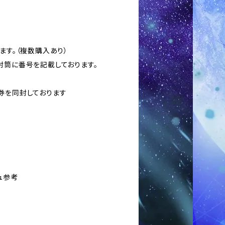
ます。（複数購入あり）
封筒に番号を記載しております。
券を同封しております
ュ参考