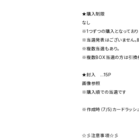
★購入制限
なし
※1つずつの購入となっており
※当選発表はございません。
※複数当選もあり。
※複数BOX当選の方は引換
★封入 …15P
画像参照
※購入順での当選です
※作成時（7/5)カードラッシ
☆彡注意事項☆彡