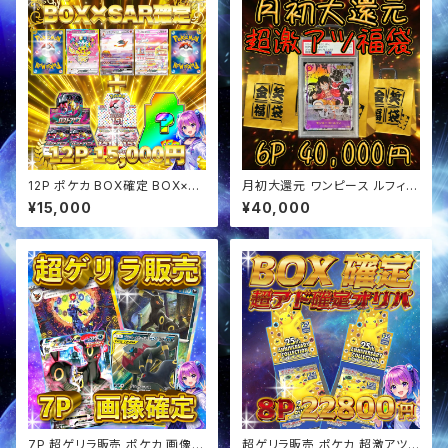
12P ポケカ BOX確定 BOX×SA
月初大還元 ワンピース ルフィ確
Rセットオリパ
定 超アド確定福袋 オリパ
¥15,000
¥40,000
7P 超ゲリラ販売 ポケカ 画像確
超ゲリラ販売 ポケカ 超激アツ