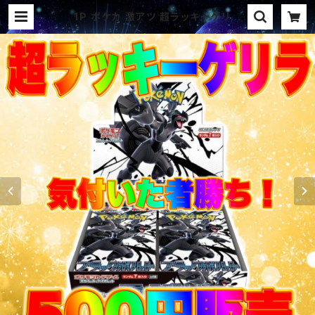
1P ポケカ 激アツ 超ラッキーゲリラ
パック オリパ | オリパ ブラザーズ
オリパ専門店 (ポケカ、ワンピース、遊
戯王、ヴァイス、ドラゴンボール)