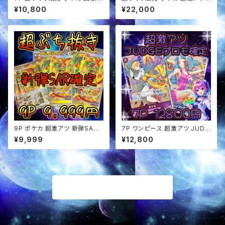
定 オリパ
BOX&アド確定 オリパ
¥10,800
¥22,000
9P ポケカ 超激アツ 新弾SAR
7P ワンピース 超激アツ JUDG
確定 ぶち抜き オリパ
Eプロモ確定 オリパ
¥9,999
¥12,800
商品一覧に戻る