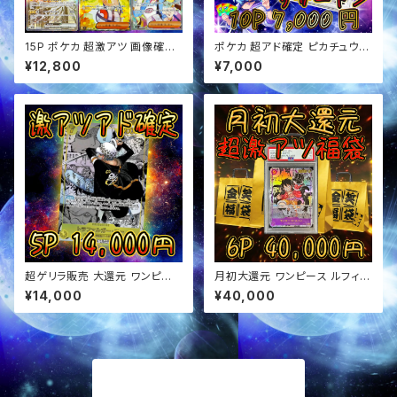
15P ポケカ 超激アツ 画像確定
ポケカ 超アド確定 ピカチュウor
オリパ
リザードン確定 オリパ
¥12,800
¥7,000
超ゲリラ販売 大還元 ワンピー
月初大還元 ワンピース ルフィ確
ス 超アド確定 オリパ
定 超アド確定福袋 オリパ
¥14,000
¥40,000
商品一覧に戻る