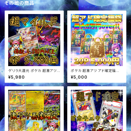
その他の商品
ゲリラ大還元 ポケカ 超激アツ
ポケカ 超激アツ アド確定福袋
超マイルド オリパ
オリパ
¥5,980
¥5,000