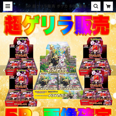
5P 超ゲリラ販売 ポケカ BOX画像確
定パック オリパ | オリパ ブラザー
ズ オリパ専門店 (ポケカ、ワンピー
ス、遊戯王、ヴァイス、ドラゴンボール)