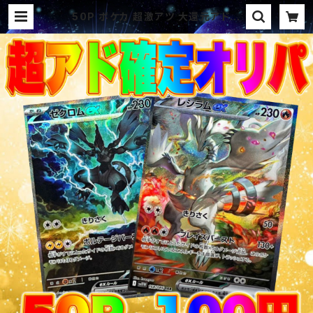
50P ポケカ 超激アツ 大還元アド確
定 オリパ | オリパ ブラザーズ オリ
パ専門店 (ポケカ、ワンピース、遊戯
王、ヴァイス、ドラゴンボール)