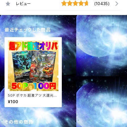
レビュー
(10435)
最近チェックした商品
50P ポケカ 超激アツ 大還元ア
ド確定 オリパ
¥100
その他の商品