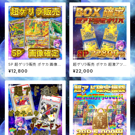
5P 超ゲリラ販売 ポケカ 画像確
超ゲリラ販売 ポケカ 超激アツ
定 オリパ
BOX&アド確定 オリパ
¥12,800
¥22,000