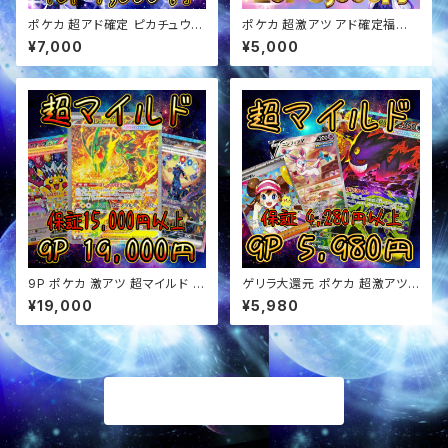
ポケカ 超アド確定 ピカチュウor
ポケカ 超激アツ アド確定福袋
リザードン確定 オリパ
オリパ
¥7,000
¥5,000
9P ポケカ 激アツ 超マイルド オ
ゲリラ大還元 ポケカ 超激アツ
リパ
超マイルド オリパ
¥19,000
¥5,980
商品一覧に戻る