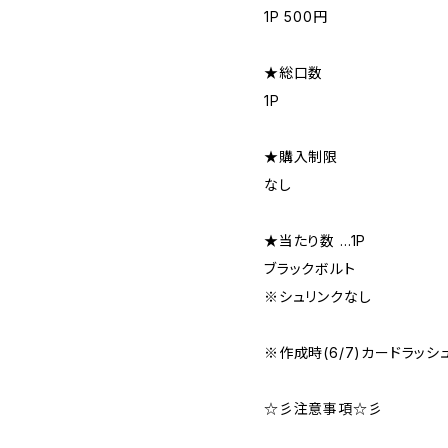
1P 500円
★総口数
1P
★購入制限
なし
★当たり数 …1P
ブラックボルト
※シュリンクなし
※作成時(6/7)カードラッシ
☆彡注意事項☆彡