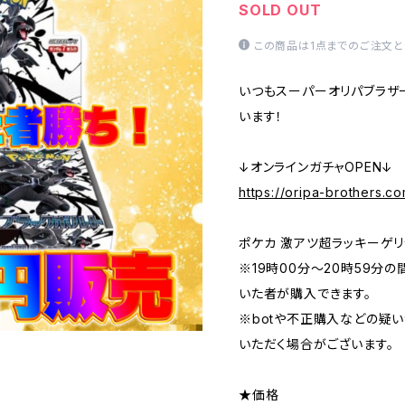
SOLD OUT
この商品は1点までのご注文と
いつもスーパーオリパブラザ
います！
↓オンラインガチャOPEN↓
https://oripa-brothers.c
ポケカ 激アツ超ラッキーゲリ
※19時00分〜20時59分
いた者が購入できます。
※botや不正購入などの疑
いただく場合がございます。
★価格