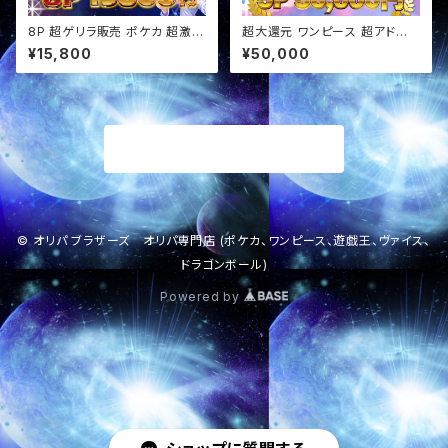
8P 超ゲリラ販売 ポケカ 超激ア
超大還元 ワンピース 超アド確
ツ BOX確定 オリパ
定福袋 オリパ
¥15,800
¥50,000
商品一覧に戻る
© オリパ ブラザーズ オリパ専門店 (ポケカ、ワンピース、遊戯王、ヴァイス、
ドラゴンボール)
Powered by