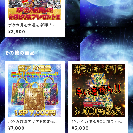
ポケカ 月初大還元 新弾プレゼ
ント 激アツオリパ
¥3,900
その他の商品
ポケカ 超激アツ アド確定福袋
1P ポケカ 新弾BOX 超ラッキー
オリパ
ゲリラ オリパ
¥7,000
¥5,000