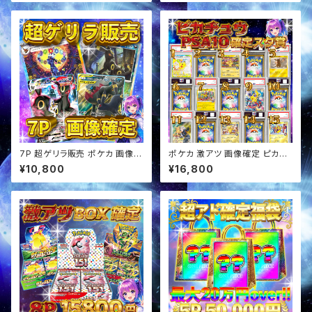
7P 超ゲリラ販売 ポケカ 画像確
ポケカ 激アツ 画像確定 ピカチ
定 オリパ
ュウPSA10確定 スタ賞パック オ
¥10,800
¥16,800
リパ