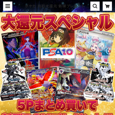
ポケカ 月初大還元 新弾プレゼント 激
アツオリパ | オリパ ブラザーズ オリ
パ専門店 (ポケカ、ワンピース、遊戯
王、ヴァイス、ドラゴンボール)