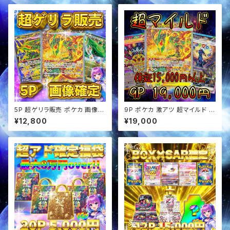
5P 超ゲリラ販売 ポケカ 画像確
9P ポケカ 激アツ 超マイルド オ
定 オリパ
リパ
¥12,800
¥19,000