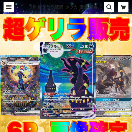
6P 超ゲリラ販売 ポケカ 画像確定パ
ック オリパ | オリパ ブラザーズ オ
リパ専門店 (ポケカ、ワンピース、遊戯
王、ヴァイス、ドラゴンボール)