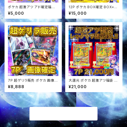
ポケカ 超激アツ アド確定福袋
12P ポケカ BOX確定 BOX×SA
オリパ
Rセットオリパ
¥5,000
¥15,000
7P 超ゲリラ販売 ポケカ 画像確
大還元 ポケカ 超激アツ福袋 レ
定 オリパ
ックウザ確定 オリパ
¥8,888
¥21,000
商品一覧に戻る