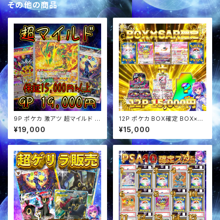
その他の商品
9P ポケカ 激アツ 超マイルド オ
12P ポケカ BOX確定 BOX×SA
リパ
Rセットオリパ
¥19,000
¥15,000