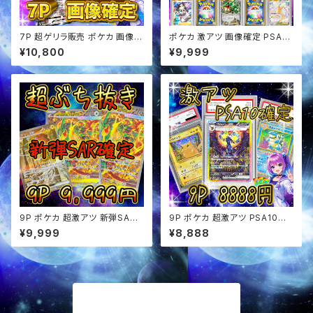
7P 超ゲリラ販売 ポケカ 画像確
ポケカ 激アツ 画像確定 PSA10
定 オリパ
確定 スタ賞パック オリパ
¥10,800
¥9,999
9P ポケカ 超激アツ 新弾SAR
9P ポケカ 超激アツ PSA10確
確定 ぶち抜き オリパ
定 オリパ
¥9,999
¥8,888
商品一覧に戻る