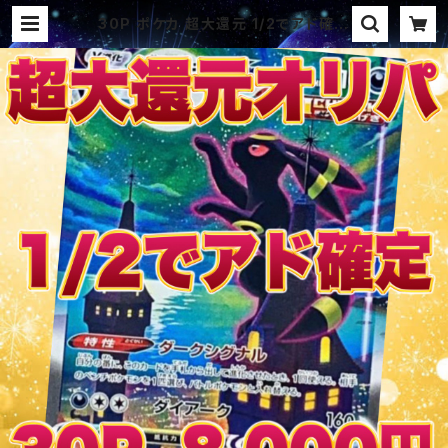
30P ポケカ 超大還元 1/2でアド確定
パック オリパ | オリパ ブラザーズ
オリパ専門店 (ポケカ、ワンピース、遊
戯王、ヴァイス、ドラゴンボール)