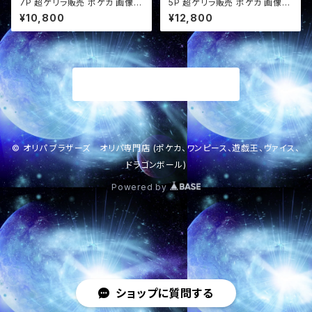
7P 超ゲリラ販売 ポケカ 画像確
5P 超ゲリラ販売 ポケカ 画像確
定 オリパ
定 オリパ
¥10,800
¥12,800
商品一覧に戻る
© オリパ ブラザーズ オリパ専門店 (ポケカ、ワンピース、遊戯王、ヴァイス、
ドラゴンボール)
Powered by
ショップに質問する