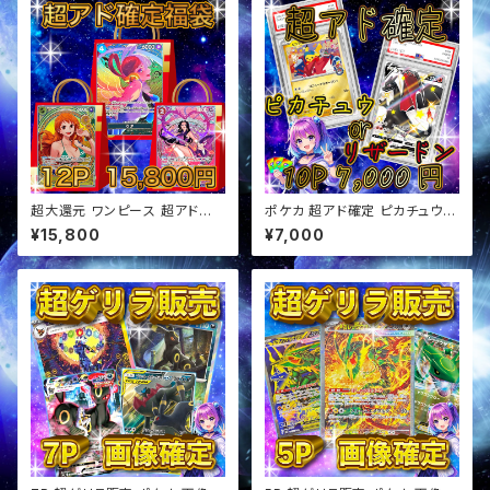
超大還元 ワンピース 超アド確
ポケカ 超アド確定 ピカチュウor
定福袋 オリパ
リザードン確定 オリパ
¥15,800
¥7,000