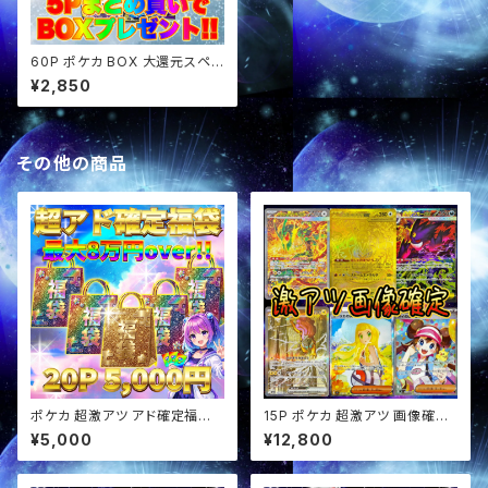
60P ポケカ BOX 大還元スペシ
ャル オリパ
¥2,850
その他の商品
ポケカ 超激アツ アド確定福袋
15P ポケカ 超激アツ 画像確定
オリパ
オリパ
¥5,000
¥12,800