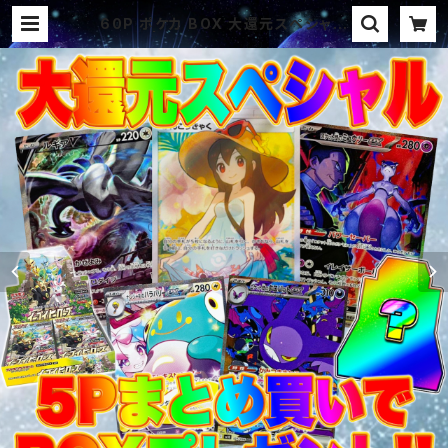
60P ポケカ BOX 大還元スペシャル
オリパ | オリパ ブラザーズ オリパ
専門店 (ポケカ、ワンピース、遊戯王、
ヴァイス、ドラゴンボール)