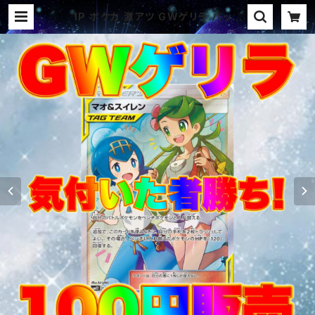
1P ポケカ 激アツ GWゲリラ パック
オリパ | オリパ ブラザーズ オリパ
専門店 (ポケカ、ワンピース、遊戯王、
ヴァイス、ドラゴンボール)