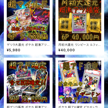
ゲリラ大還元 ポケカ 超激アツ
月初大還元 ワンピース ルフィ確
超マイルド オリパ
定 超アド確定福袋 オリパ
¥5,980
¥40,000
超ゲリラ販売 ポケカ 超激アツ
ポケカ 超アド確定 ピカチュウor