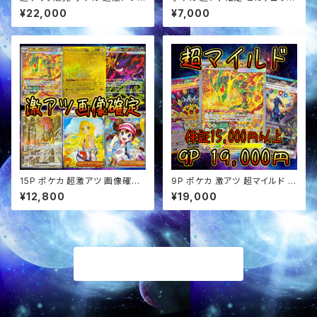
BOX&アド確定 オリパ
リザードン確定 オリパ
¥22,000
¥7,000
15P ポケカ 超激アツ 画像確定
9P ポケカ 激アツ 超マイルド オ
オリパ
リパ
¥12,800
¥19,000
商品一覧に戻る