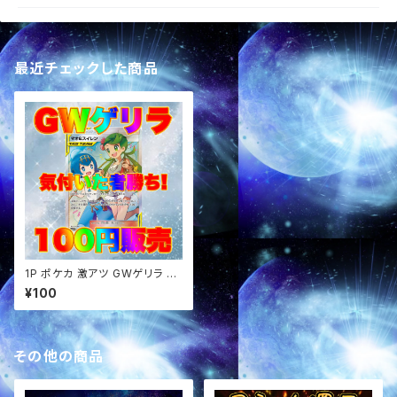
最近チェックした商品
1P ポケカ 激アツ GWゲリラ パ
ック オリパ
¥100
その他の商品