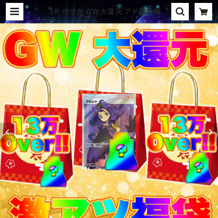
3P ポケカ GW大還元 アド確定福袋
パック オリパ | オリパ ブラザーズ
オリパ専門店 (ポケカ、ワンピース、遊
戯王、ヴァイス、ドラゴンボール)