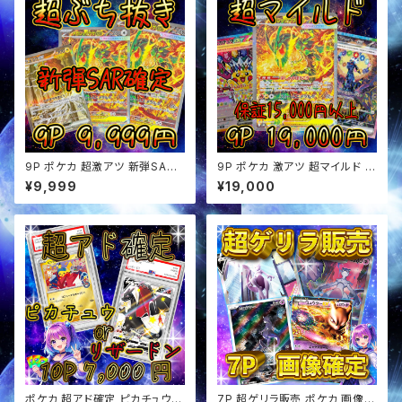
9P ポケカ 超激アツ 新弾SAR
9P ポケカ 激アツ 超マイルド オ
確定 ぶち抜き オリパ
リパ
¥9,999
¥19,000
ポケカ 超アド確定 ピカチュウor
7P 超ゲリラ販売 ポケカ 画像確