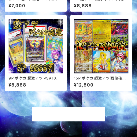
リザードン確定 オリパ
定 オリパ
¥7,000
¥8,888
9P ポケカ 超激アツ PSA10確
15P ポケカ 超激アツ 画像確定
定 オリパ
オリパ
¥8,888
¥12,800
商品一覧に戻る