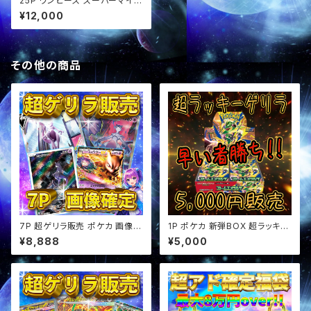
25P ワンピース スーパーマイル
ド パック オリパ
¥12,000
その他の商品
7P 超ゲリラ販売 ポケカ 画像確
1P ポケカ 新弾BOX 超ラッキー
定 オリパ
ゲリラ オリパ
¥8,888
¥5,000