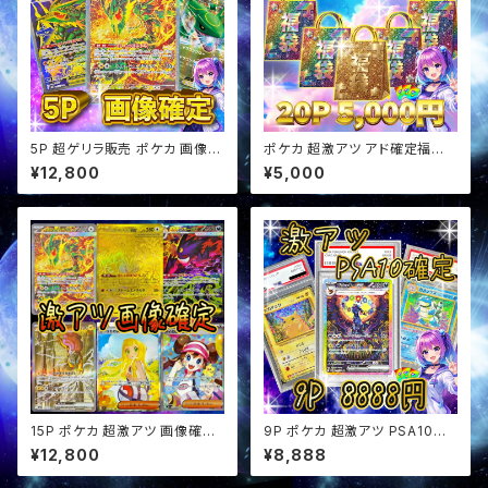
5P 超ゲリラ販売 ポケカ 画像確
ポケカ 超激アツ アド確定福袋
定 オリパ
オリパ
¥12,800
¥5,000
15P ポケカ 超激アツ 画像確定
9P ポケカ 超激アツ PSA10確
オリパ
定 オリパ
¥12,800
¥8,888