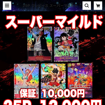
25P ワンピース スーパーマイルド パ
ック オリパ | オリパ ブラザーズ オ
リパ専門店 (ポケカ、ワンピース、遊戯
王、ヴァイス、ドラゴンボール)