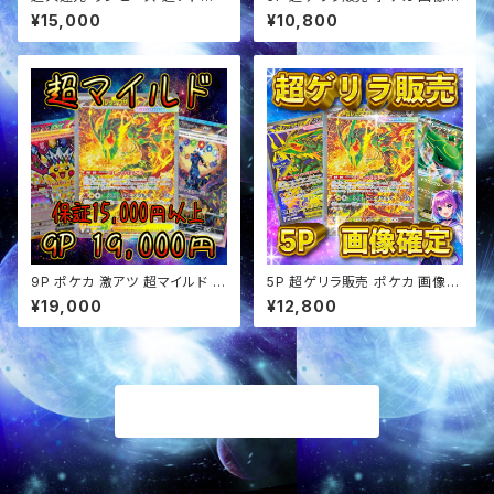
定福袋 オリパ
定 オリパ
¥15,000
¥10,800
9P ポケカ 激アツ 超マイルド オ
5P 超ゲリラ販売 ポケカ 画像確
リパ
定 オリパ
¥19,000
¥12,800
商品一覧に戻る