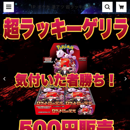
1P ポケカ 激アツ 超ラッキーゲリラ
パック オリパ | オリパ ブラザーズ
オリパ専門店 (ポケカ、ワンピース、遊
戯王、ヴァイス、ドラゴンボール)