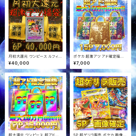
月初大還元 ワンピース ルフィ確
ポケカ 超激アツ アド確定福袋
定 超アド確定福袋 オリパ
オリパ
¥40,000
¥7,000
超大還元 ワンピース 超アド確
5P 超ゲリラ販売 ポケカ 画像確