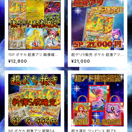
15P ポケカ 超激アツ 画像確定
超ゲリラ販売 ポケカ 超激アツ
オリパ
アド確定 オリパ
¥12,800
¥21,000
9P ポケカ 超激アツ 新弾SAR
超大還元 ワンピース 超アド確