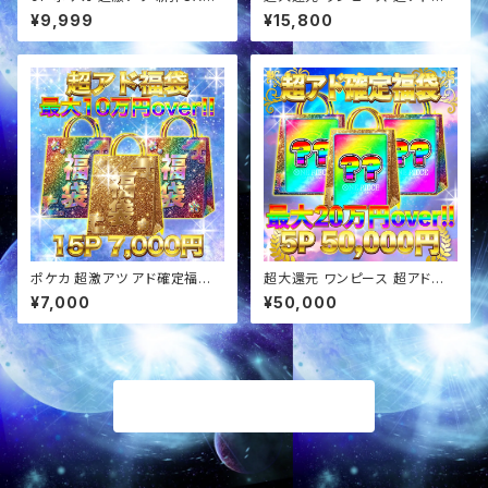
確定 ぶち抜き オリパ
定福袋 オリパ
¥9,999
¥15,800
ポケカ 超激アツ アド確定福袋
超大還元 ワンピース 超アド確
オリパ
定福袋 オリパ
¥7,000
¥50,000
商品一覧に戻る