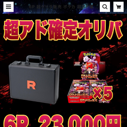
6P 超ゲリラ販売 ポケカ 超アド確定
パック オリパ | オリパ ブラザーズ
オリパ専門店 (ポケカ、ワンピース、遊
戯王、ヴァイス、ドラゴンボール)