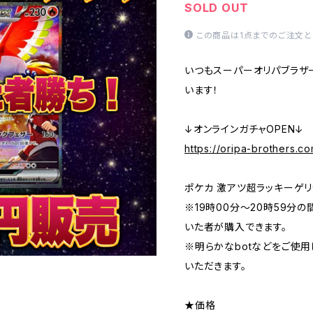
SOLD OUT
この商品は1点までのご注文と
いつもスーパーオリパブラザ
います！
↓オンラインガチャOPEN↓
https://oripa-brothers.c
ポケカ 激アツ超ラッキーゲリ
※19時00分〜20時59分
いた者が購入できます。
※明らかなbotなどをご使
いただきます。
★価格