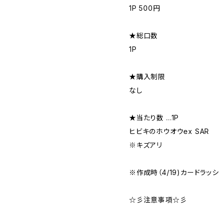
1P 500円
★総口数
1P
★購入制限
なし
★当たり数 …1P
ヒビキのホウオウex SAR
※キズアリ
※作成時（4/19)カードラッ
☆彡注意事項☆彡