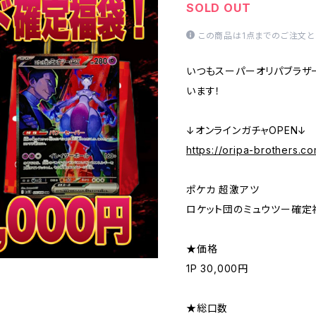
SOLD OUT
この商品は1点までのご注文と
いつもスーパーオリパブラザ
います！
↓オンラインガチャOPEN↓
https://oripa-brothers.c
ポケカ 超激アツ
ロケット団のミュウツー確定福
★価格
1P 30,000円
★総口数