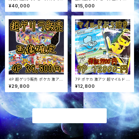
定 超アド確定福袋 オリパ
定福袋 オリパ
¥40,000
¥15,000
4P 超ゲリラ販売 ポケカ 激アツ
7P ポケカ 激アツ 超マイルド オ
BOX画像確定 オリパ
リパ
¥29,800
¥12,800
商品一覧に戻る