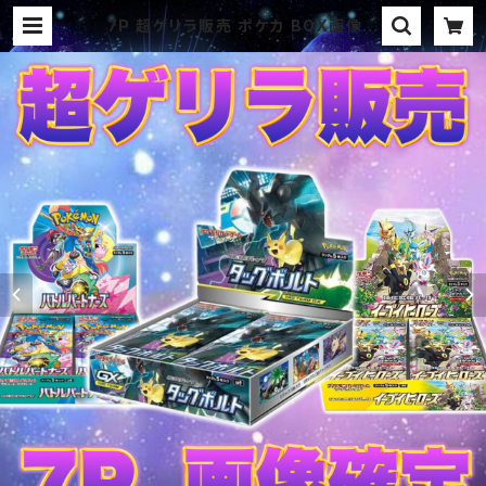
7P 超ゲリラ販売 ポケカ BOX画像確
定パック オリパ | オリパ ブラザー
ズ オリパ専門店 (ポケカ、ワンピー
ス、遊戯王、ヴァイス、ドラゴンボール)