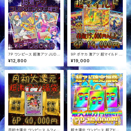
7P ワンピース 超激アツ JUDG
9P ポケカ 激アツ 超マイルド オ
Eプロモ確定 オリパ
リパ
¥12,800
¥19,000
月初大還元 ワンピース ルフィ確
超大還元 ワンピース 超アド確