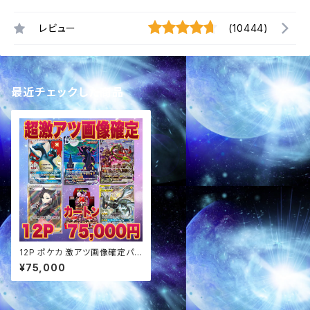
レビュー
(10444)
最近チェックした商品
12P ポケカ 激アツ画像確定パッ
ク オリパ
¥75,000