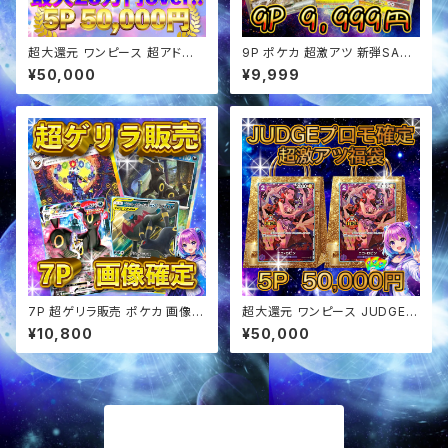
超大還元 ワンピース 超アド確
9P ポケカ 超激アツ 新弾SAR
定福袋 オリパ
確定 ぶち抜き オリパ
¥50,000
¥9,999
7P 超ゲリラ販売 ポケカ 画像確
超大還元 ワンピース JUDGE確
定 オリパ
定 超アド確定福袋 オリパ
¥10,800
¥50,000
商品一覧に戻る