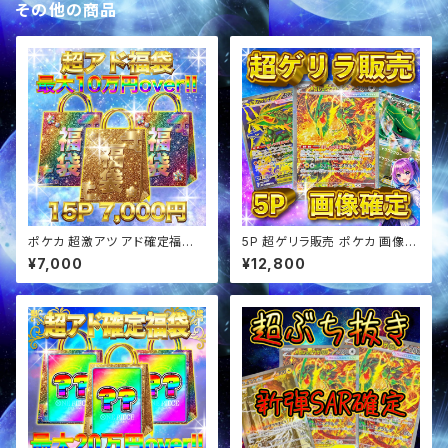
その他の商品
ポケカ 超激アツ アド確定福袋
5P 超ゲリラ販売 ポケカ 画像確
オリパ
定 オリパ
¥7,000
¥12,800