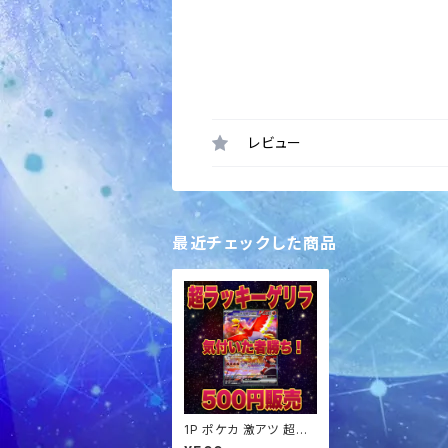
レビュー
最近チェックした商品
1P ポケカ 激アツ 超ラッ
キーゲリラ パック オリ