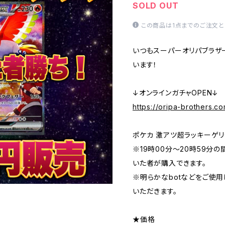
SOLD OUT
この商品は1点までのご注文と
いつもスーパーオリパブラザ
います！
↓オンラインガチャOPEN↓
https://oripa-brothers.c
ポケカ 激アツ超ラッキーゲリ
※19時00分〜20時59分
いた者が購入できます。
※明らかなbotなどをご使
いただきます。
★価格