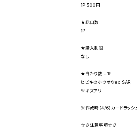
1P 500円
★総口数
1P
★購入制限
なし
★当たり数 …1P
ヒビキのホウオウex SAR
※キズアリ
※作成時（4/6)カードラッシ
☆彡注意事項☆彡