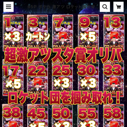
65P ポケカ 激アツ ロケット団の栄光
BOXスタ賞パック オリパ | オリパ ブ
ラザーズ オリパ専門店 (ポケカ、ワ
ンピース、遊戯王、ヴァイス、ドラゴン
ボール)