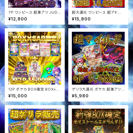
7P ワンピース 超激アツ JUDG
超大還元 ワンピース 超アド確
Eプロモ確定 オリパ
定福袋 オリパ
¥12,800
¥15,800
12P ポケカ BOX確定 BOX×SA
ゲリラ大還元 ポケカ 超激アツ
Rセットオリパ
超マイルド オリパ
¥15,000
¥5,980