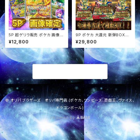
5P 超ゲリラ販売 ポケカ 画像確
9P ポケカ 大還元 新弾BOX確
定 オリパ
定 オリパ
¥12,800
¥29,800
商品一覧に戻る
© オリパ ブラザーズ オリパ専門店 (ポケカ、ワンピース、遊戯王、ヴァイス、
ドラゴンボール)
Powered by