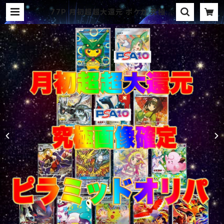
77P 月初超超大還元 ポケカ 究極画
像確定 ピラミッドオリパ | オリパ ブ
ラザーズ オリパ専門店 (ポケカ、ワ
ンピース、遊戯王、ヴァイス、ドラゴン
ボール)