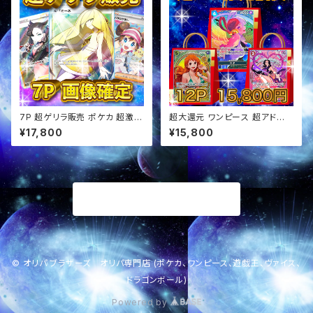
7P 超ゲリラ販売 ポケカ 超激ア
超大還元 ワンピース 超アド確
ツ 画像確定 オリパ
定福袋 オリパ
¥17,800
¥15,800
商品一覧に戻る
© オリパ ブラザーズ オリパ専門店 (ポケカ、ワンピース、遊戯王、ヴァイス、
ドラゴンボール)
Powered by