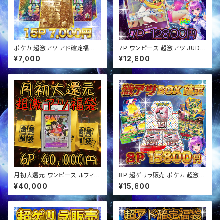
ポケカ 超激アツ アド確定福袋
7P ワンピース 超激アツ JUDG
オリパ
Eプロモ確定 オリパ
¥7,000
¥12,800
月初大還元 ワンピース ルフィ確
8P 超ゲリラ販売 ポケカ 超激ア
定 超アド確定福袋 オリパ
ツ BOX確定 オリパ
¥40,000
¥15,800